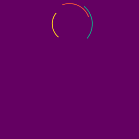
CONTACT US
Sudirman Park, B 15, Jl. K.H. Mas Mansyur No.Kav. 35,
RT.12/RW.11, Karet Tengsin, Kecamatan Tanah Abang,