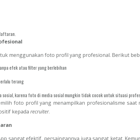
aftaran.
ofesional
uk menggunakan foto profil yang profesional. Berikut bebe
anpa efek atau filter yang berlebihan
erlalu terang
osial, karena foto di media sosial mungkin tidak cocok untuk situasi profes
milih foto profil yang menampilkan profesionalisme saat
ositif kepada
recruiter
.
maran
p sangat efektif, persaingannya juga sangat ketat. Kem